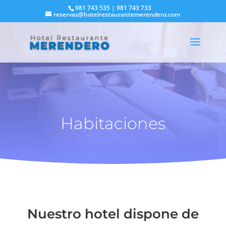
981 743 535 | 981 743 733
reservas@hotelrestaurantemerendero.com
Habitaciones
Nuestro hotel dispone de